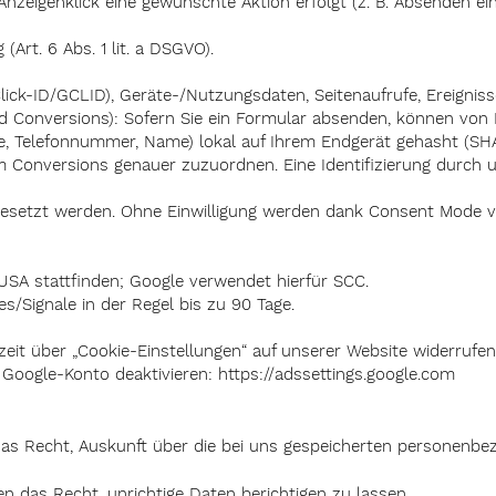
zeigenklick eine gewünschte Aktion erfolgt (z. B. Absenden ei
(Art. 6 Abs. 1 lit. a DSGVO).
ick-ID/GCLID), Geräte-/Nutzungsdaten, Seitenaufrufe, Ereignisse
d Conversions): Sofern Sie ein Formular absenden, können von
sse, Telefonnummer, Name) lokal auf Ihrem Endgerät gehasht (
 Conversions genauer zuzuordnen. Eine Identifizierung durch un
 gesetzt werden. Ohne Einwilligung werden dank Consent Mode v
 USA stattfinden; Google verwendet hierfür SCC.
s/Signale in der Regel bis zu 90 Tage.
rzeit über „Cookie-Einstellungen“ auf unserer Website widerrufen
 Google-Konto deaktivieren: https://adssettings.google.com
as Recht, Auskunft über die bei uns gespeicherten personenb
n das Recht, unrichtige Daten berichtigen zu lassen.