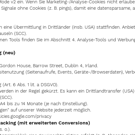
de v2 ein. Wenn Sie Marketing-/Analyse-Cookies nicht erlauben
ignale ohne Cookies (z. B. pings), damit eine datensparsame, 
eine Übermittlung in Drittländer (insb. USA) stattfinden. Anbie
auseln (SCC).
lnen Tools finden Sie im Abschnitt 4. Analyse-Tools und Werbung
g (neu)
 Gordon House, Barrow Street, Dublin 4, Irland.
sitenutzung (Seitenaufrufe, Events, Geräte-/Browserdaten), Ver
(Art. 6 Abs. 1 lit. a DSGVO).
erden in der Regel gekürzt. Es kann ein Drittlandtransfer (USA)
(SCC).
A4 bis zu 14 Monate (je nach Einstellung).
gen“ auf unserer Website jederzeit möglich.
licies.google.com/privacy
acking (mit erweiterten Conversions)
. o.).