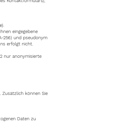
nes Kontaktformulars),
).
 Ihnen eingegebene
SHA-256) und pseudonym
s erfolgt nicht.
2 nur anonymisierte
. Zusätzlich können Sie
ezogenen Daten zu